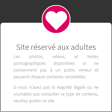
ga6789cpc
Publicité
Site réservé aux adultes
Les photos, vidéos, et textes
pornographiques disponibles ici ne
conviennent pas à un public mineur et
peuvent choquer certaines sensibilités.
Si vous n'avez pas la majorité légale ou ne
souhaitez pas consulter ce type de contenu,
veuillez
quitter ce site
.